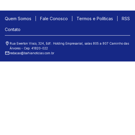
Quem Somos
Fale Conosco
Termos e Políticas
RSS
Contato
Rua Ewerton Visco, 324, Edf.: Holding Empresarial, salas 805 a 807 Caminho das
Árvores - Cep: 41820-022
redacao@bahianoticias.com.br