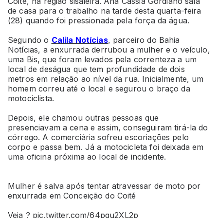
Coité, na região sisaleira. Ana Cássia Gordiano saía
de casa para o trabalho na tarde desta quarta-feira
(28) quando foi pressionada pela força da água.
Segundo o
Calila Notícias
, parceiro do Bahia
Notícias, a enxurrada derrubou a mulher e o veículo,
uma Bis, que foram levados pela correnteza a um
local de deságua que tem profundidade de dois
metros em relação ao nível da rua. Inicialmente, um
homem correu até o local e segurou o braço da
motociclista.
Depois, ele chamou outras pessoas que
presenciavam a cena e assim, conseguiram tirá-la do
córrego. A comerciária sofreu escoriações pelo
corpo e passa bem. Já a motocicleta foi deixada em
uma oficina próxima ao local de incidente.
Mulher é salva após tentar atravessar de moto por
enxurrada em Conceição do Coité
Veja ?
pic.twitter.com/64pqu2XL2p