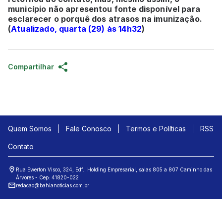
município não apresentou fonte disponível para
esclarecer o porquê dos atrasos na imunização.
(
Atualizado, quarta (29) às 14h32
)
Compartilhar
Quem Somos
Fale Conosco
Termos e Políticas
RSS
Contato
Rua Ewerton Visco, 324, Edf.: Holding Empresarial, salas 805 a 807 Caminho das
Árvores - Cep: 41820-022
redacao@bahianoticias.com.br