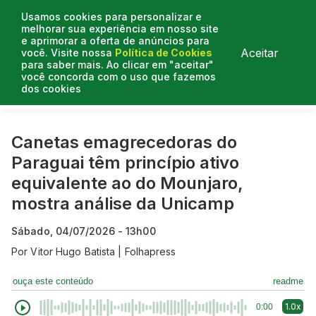
Usamos cookies para personalizar e
melhorar sua experiência em nosso site
e aprimorar a oferta de anúncios para
Aceitar
você. Visite nossa
Política de Cookies
para saber mais. Ao clicar em "aceitar"
você concorda com o uso que fazemos
dos cookies
Curtas do Poder
Artigos
Entrevistas
Podcasts
Canetas emagrecedoras do
Paraguai têm princípio ativo
equivalente ao do Mounjaro,
mostra análise da Unicamp
Sábado, 04/07/2026 - 13h00
Por
Vitor Hugo Batista | Folhapress
ouça este conteúdo
readme
1.0x
0:00