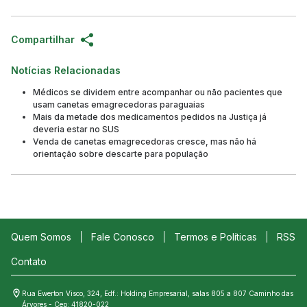
Compartilhar
Notícias Relacionadas
Médicos se dividem entre acompanhar ou não pacientes que
usam canetas emagrecedoras paraguaias
Mais da metade dos medicamentos pedidos na Justiça já
deveria estar no SUS
Venda de canetas emagrecedoras cresce, mas não há
orientação sobre descarte para população
Quem Somos
Fale Conosco
Termos e Políticas
RSS
Contato
Rua Ewerton Visco, 324, Edf.: Holding Empresarial, salas 805 a 807 Caminho das
Árvores - Cep: 41820-022