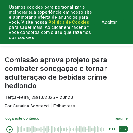
Usamos cookies para personalizar e
melhorar sua experiência em nosso site
e aprimorar a oferta de anúncios para
Aceitar
você. Visite nossa
Política de Cookies
para saber mais. Ao clicar em "aceitar"
você concorda com o uso que fazemos
dos cookies
Curtas do Poder
Artigos
Entrevistas
Podcasts
Comissão aprova projeto para
combater sonegação e tornar
adulteração de bebidas crime
hediondo
Terça-Feira, 28/10/2025 - 20h20
Por
Catarina Scortecci | Folhapress
ouça este conteúdo
readme
1.0x
0:00