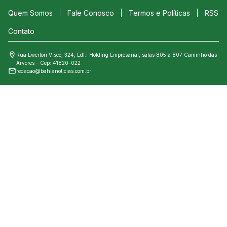
Quem Somos
Fale Conosco
Termos e Políticas
RSS
Contato
Rua Ewerton Visco, 324, Edf.: Holding Empresarial, salas 805 a 807 Caminho das
Árvores - Cep: 41820-022
redacao@bahianoticias.com.br