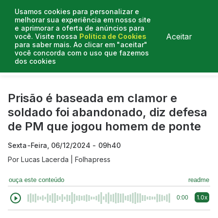
Usamos cookies para personalizar e
melhorar sua experiência em nosso site
e aprimorar a oferta de anúncios para
Aceitar
você. Visite nossa
Política de Cookies
para saber mais. Ao clicar em "aceitar"
você concorda com o uso que fazemos
dos cookies
Curtas do Poder
Artigos
Entrevistas
Podcasts
Prisão é baseada em clamor e
soldado foi abandonado, diz defesa
de PM que jogou homem de ponte
Sexta-Feira, 06/12/2024 - 09h40
Por
Lucas Lacerda | Folhapress
ouça este conteúdo
readme
1.0x
0:00