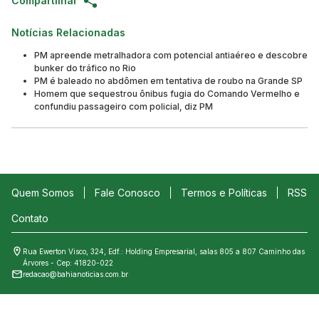
Compartilhar
Notícias Relacionadas
PM apreende metralhadora com potencial antiaéreo e descobre
bunker do tráfico no Rio
PM é baleado no abdômen em tentativa de roubo na Grande SP
Homem que sequestrou ônibus fugia do Comando Vermelho e
confundiu passageiro com policial, diz PM
Quem Somos
Fale Conosco
Termos e Políticas
RSS
Contato
Rua Ewerton Visco, 324, Edf.: Holding Empresarial, salas 805 a 807 Caminho das
Árvores - Cep: 41820-022
redacao@bahianoticias.com.br