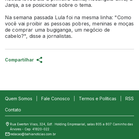
Janja, a se posicionar sobre o tema.
Na semana passada Lula foi na mesma linha: "Como
você vai proibir as pessoas pobres, meninas e moças
de comprar uma bugiganga, um negócio de
cabelo?", disse a jornalistas.
Compartilhar
Quem Somos
Fale Conosco
Termos e Políticas
RSS
Contato
Rua Ewerton Visco, 324, Edf.: Holding Empresarial, salas 805 a 807 Caminho das
Árvores - Cep: 41820-022
redacao@bahianoticias.com.br