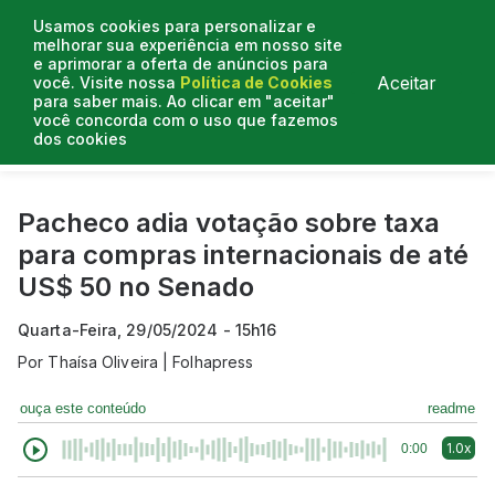
Usamos cookies para personalizar e
melhorar sua experiência em nosso site
e aprimorar a oferta de anúncios para
Aceitar
você. Visite nossa
Política de Cookies
para saber mais. Ao clicar em "aceitar"
você concorda com o uso que fazemos
dos cookies
Curtas do Poder
Artigos
Entrevistas
Podcasts
Pacheco adia votação sobre taxa
para compras internacionais de até
US$ 50 no Senado
Quarta-Feira, 29/05/2024 - 15h16
Por
Thaísa Oliveira | Folhapress
ouça este conteúdo
readme
1.0x
0:00