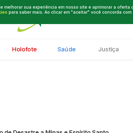
e melhorar sua experiência em nosso site e aprimorar a oferta
kies
para saber mais. Ao clicar em "aceitar" você concorda co
Holofote
Saúde
Justiça
o de Desastre a Minas e Espírito Santo