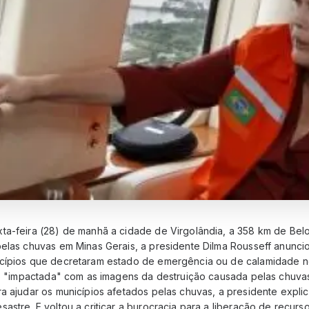
ta-feira (28) de manhã a cidade de Virgolândia, a 358 km de Bel
pelas chuvas em Minas Gerais, a presidente Dilma Rousseff anunci
cípios que decretaram estado de emergência ou de calamidade no
ado "impactada" com as imagens da destruição causada pelas chuva
ra ajudar os municípios afetados pelas chuvas, a presidente expli
astre. E voltou a criticar a burocracia para a liberação de recur