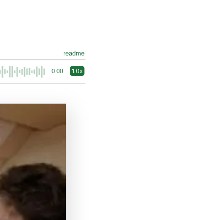
readme
1.0x
0:00