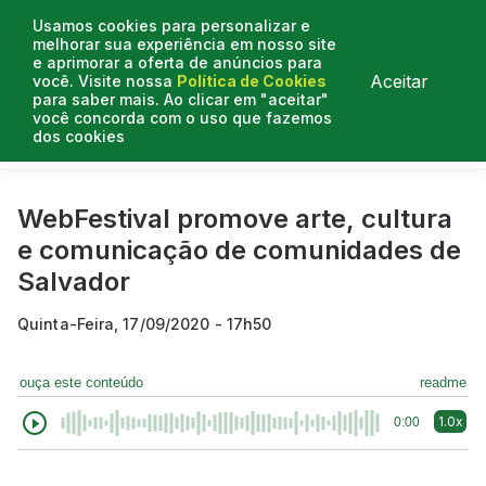
Usamos cookies para personalizar e
melhorar sua experiência em nosso site
e aprimorar a oferta de anúncios para
Aceitar
você. Visite nossa
Política de Cookies
para saber mais. Ao clicar em "aceitar"
você concorda com o uso que fazemos
dos cookies
Curtas do Poder
Artigos
Entrevistas
Podcasts
WebFestival promove arte, cultura
e comunicação de comunidades de
Salvador
Quinta-Feira, 17/09/2020 - 17h50
ouça este conteúdo
readme
1.0x
0:00