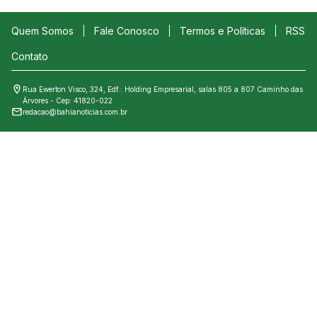
Quem Somos
Fale Conosco
Termos e Políticas
RSS
Contato
Rua Ewerton Visco, 324, Edf.: Holding Empresarial, salas 805 a 807 Caminho das
Árvores - Cep: 41820-022
redacao@bahianoticias.com.br