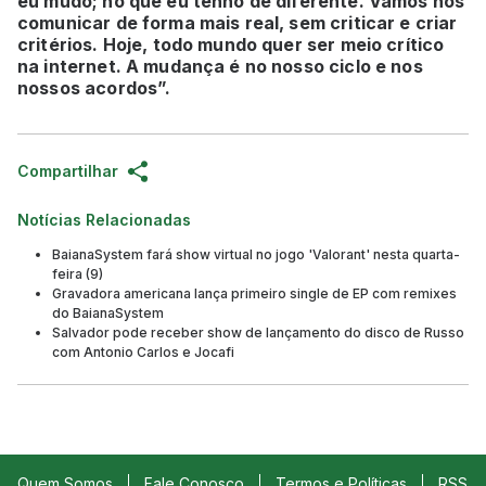
eu mudo; no que eu tenho de diferente. Vamos nos
comunicar de forma mais real, sem criticar e criar
critérios. Hoje, todo mundo quer ser meio crítico
na internet. A mudança é no nosso ciclo e nos
nossos acordos”.
Compartilhar
Notícias Relacionadas
BaianaSystem fará show virtual no jogo 'Valorant' nesta quarta-
feira (9)
Gravadora americana lança primeiro single de EP com remixes
do BaianaSystem
Salvador pode receber show de lançamento do disco de Russo
com Antonio Carlos e Jocafi
Quem Somos
Fale Conosco
Termos e Políticas
RSS