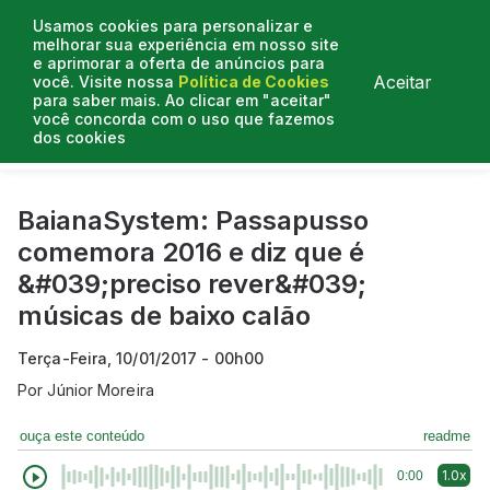
Usamos cookies para personalizar e
melhorar sua experiência em nosso site
e aprimorar a oferta de anúncios para
Aceitar
você. Visite nossa
Política de Cookies
para saber mais. Ao clicar em "aceitar"
você concorda com o uso que fazemos
dos cookies
Curtas do Poder
Artigos
Entrevistas
Podcasts
BaianaSystem: Passapusso
comemora 2016 e diz que é
&#039;preciso rever&#039;
músicas de baixo calão
Terça-Feira, 10/01/2017 - 00h00
Por
Júnior Moreira
ouça este conteúdo
readme
1.0x
0:00