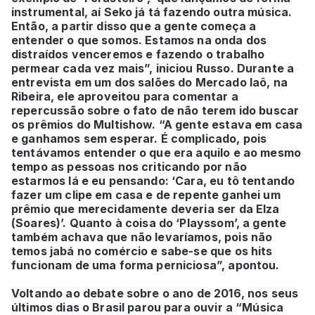
instrumental, aí Seko já tá fazendo outra música.
Então, a partir disso que a gente começa a
entender o que somos. Estamos na onda dos
distraídos venceremos e fazendo o trabalho
permear cada vez mais”, iniciou Russo. Durante a
entrevista em um dos salões do Mercado Iaô, na
Ribeira, ele aproveitou para comentar a
repercussão sobre o fato de não terem ido buscar
os prêmios do Multishow. “A gente estava em casa
e ganhamos sem esperar. É complicado, pois
tentávamos entender o que era aquilo e ao mesmo
tempo as pessoas nos criticando por não
estarmos lá e eu pensando: ‘Cara, eu tô tentando
fazer um clipe em casa e de repente ganhei um
prêmio que merecidamente deveria ser da Elza
(Soares)’. Quanto à coisa do ‘Playssom’, a gente
também achava que não levaríamos, pois não
temos jabá no comércio e sabe-se que os hits
funcionam de uma forma perniciosa”, apontou.
Voltando ao debate sobre o ano de 2016, nos seus
últimos dias o Brasil parou para ouvir a “Música