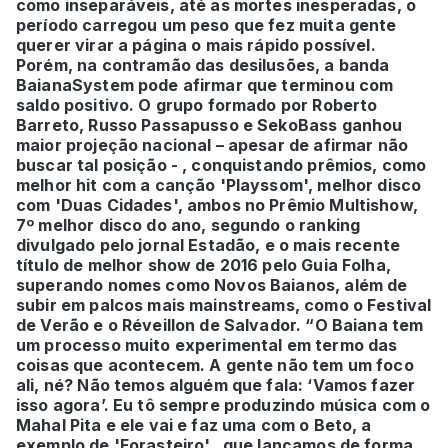
como inseparáveis, até as mortes inesperadas, o
período carregou um peso que fez muita gente
querer virar a página o mais rápido possível.
Porém, na contramão das desilusões, a banda
BaianaSystem pode afirmar que terminou com
saldo positivo. O grupo formado por Roberto
Barreto, Russo Passapusso e SekoBass ganhou
maior projeção nacional – apesar de afirmar não
buscar tal posição - , conquistando prêmios, como
melhor hit com a canção 'Playssom', melhor disco
com 'Duas Cidades', ambos no Prêmio Multishow,
7º melhor disco do ano, segundo o ranking
divulgado pelo jornal Estadão, e o mais recente
título de melhor show de 2016 pelo Guia Folha,
superando nomes como Novos Baianos, além de
subir em palcos mais mainstreams, como o Festival
de Verão e o Réveillon de Salvador. “O Baiana tem
um processo muito experimental em termo das
coisas que acontecem. A gente não tem um foco
ali, né? Não temos alguém que fala: ‘Vamos fazer
isso agora’. Eu tô sempre produzindo música com o
Mahal Pita e ele vai e faz uma com o Beto, a
exemplo de 'Forasteiro', que lançamos de forma