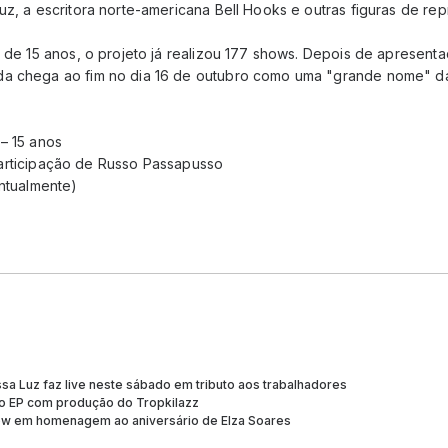
uz, a escritora norte-americana Bell Hooks e outras figuras de rep
a de 15 anos, o projeto já realizou 177 shows. Depois de apresen
da chega ao fim no dia 16 de outubro como uma "grande nome" da
– 15 anos
articipação de Russo Passapusso
ontualmente)
ssa Luz faz live neste sábado em tributo aos trabalhadores
vo EP com produção do Tropkilazz
how em homenagem ao aniversário de Elza Soares