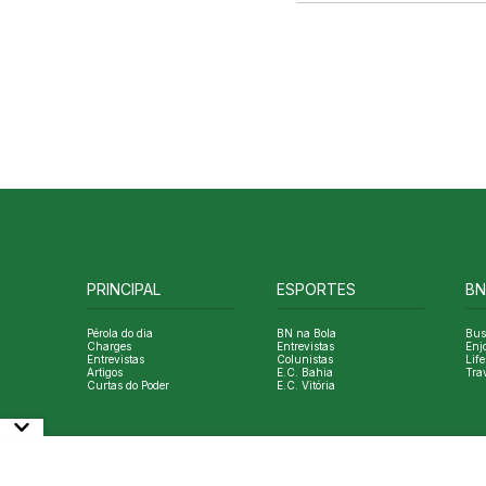
PRINCIPAL
ESPORTES
BN
Pérola do dia
BN na Bola
Bus
Charges
Entrevistas
Enj
Entrevistas
Colunistas
Life
Artigos
E.C. Bahia
Tra
Curtas do Poder
E.C. Vitória