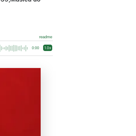
readme
1.0x
0:00