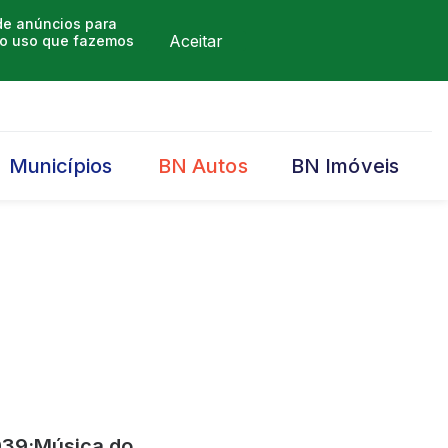
 de anúncios para
Aceitar
m o uso que fazemos
Municípios
BN Autos
BN Imóveis
039;Música do