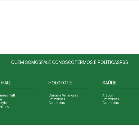
QUEM SOMOS
FALE CONOSCO
TERMOS E POLÍTICAS
RSS
 HALL
HOLOFOTE
SAÚDE
iness Hall
Curtas e Venenosas
Artigos
oy
Entrevistas
Entrevistas
style
Colunistas
Colunistas
velling