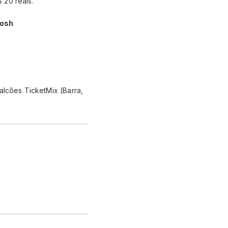
 20 reais.
Tosh
alcões TicketMix (Barra,