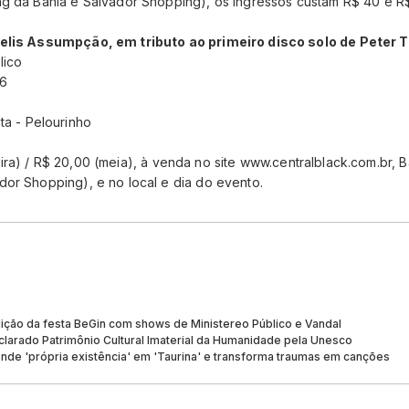
ng da Bahia e Salvador Shopping), os ingressos custam R$ 40 e R$
nelis Assumpção, em tributo ao primeiro disco solo de Peter 
lico
16
ta - Pelourinho
ira) / R$ 20,00 (meia), à venda no site www.centralblack.com.br, B
dor Shopping), e no local e dia do evento.
dição da festa BeGin com shows de Ministereo Público e Vandal
larado Patrimônio Cultural Imaterial da Humanidade pela Unesco
de 'própria existência' em 'Taurina' e transforma traumas em canções