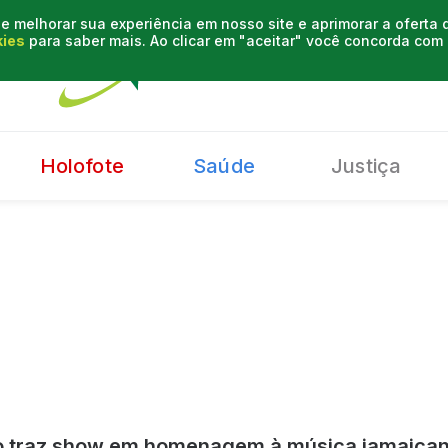
e melhorar sua experiência em nosso site e aprimorar a oferta
kies
para saber mais. Ao clicar em "aceitar" você concorda co
Holofote
Saúde
Justiça
 traz show em homenagem à música jamaicana