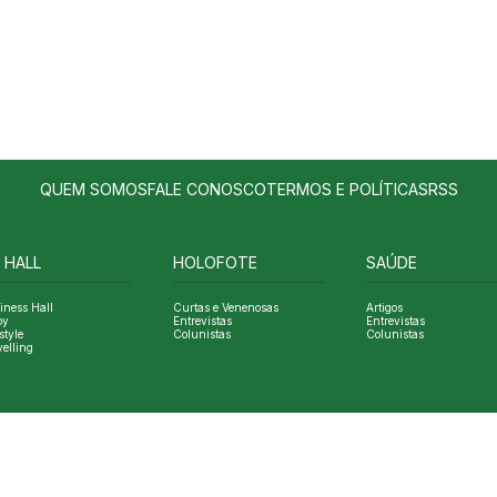
QUEM SOMOS
FALE CONOSCO
TERMOS E POLÍTICAS
RSS
 HALL
HOLOFOTE
SAÚDE
iness Hall
Curtas e Venenosas
Artigos
oy
Entrevistas
Entrevistas
style
Colunistas
Colunistas
velling