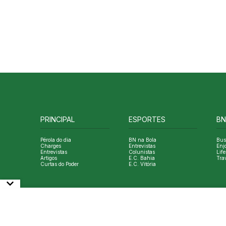
PRINCIPAL
ESPORTES
BN
Pérola do dia
BN na Bola
Bus
Charges
Entrevistas
Enj
Entrevistas
Colunistas
Life
Artigos
E.C. Bahia
Tra
Curtas do Poder
E.C. Vitória
© Copyright Bahia Notícias. All Rights Reserved