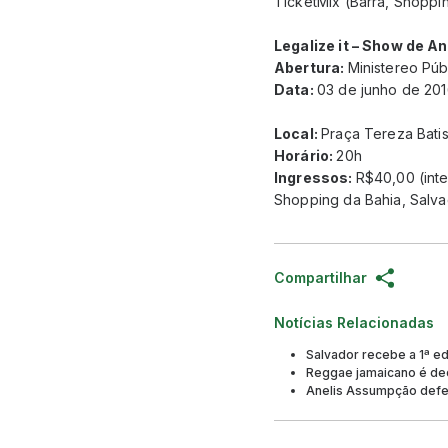
TicketMix (Barra, Shoppi
Legalize it – Show de A
Abertura:
Ministereo Púb
Data:
03 de junho de 20
Local:
Praça Tereza Batis
Horário:
20h
Ingressos:
R$40,00 (inte
Shopping da Bahia, Salva
Compartilhar
Notícias Relacionadas
Salvador recebe a 1ª e
Reggae jamaicano é dec
Anelis Assumpção defen