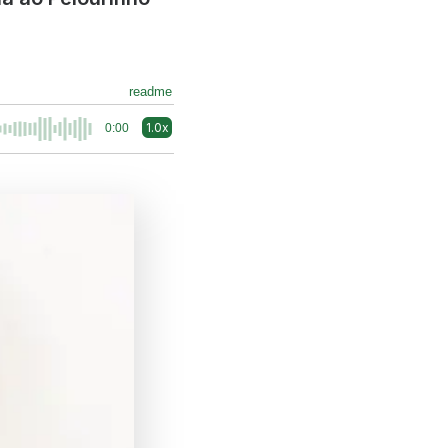
readme
1.0x
0:00