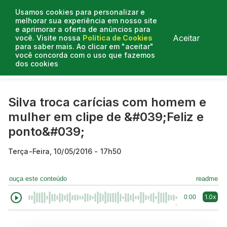
Usamos cookies para personalizar e
melhorar sua experiência em nosso site
e aprimorar a oferta de anúncios para
Aceitar
você. Visite nossa
Política de Cookies
para saber mais. Ao clicar em "aceitar"
você concorda com o uso que fazemos
dos cookies
Curtas do Poder
Artigos
Entrevistas
Podcasts
Silva troca carícias com homem e
mulher em clipe de &#039;Feliz e
ponto&#039;
Terça-Feira, 10/05/2016 - 17h50
ouça este conteúdo
readme
1.0x
0:00