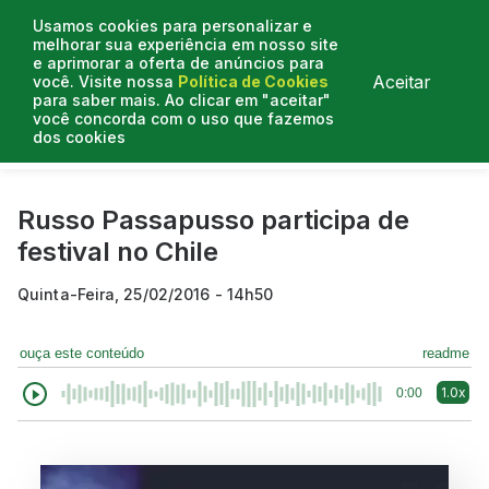
Usamos cookies para personalizar e
melhorar sua experiência em nosso site
e aprimorar a oferta de anúncios para
Aceitar
você. Visite nossa
Política de Cookies
para saber mais. Ao clicar em "aceitar"
você concorda com o uso que fazemos
dos cookies
Curtas do Poder
Artigos
Entrevistas
Podcasts
Russo Passapusso participa de
festival no Chile
Quinta-Feira, 25/02/2016 - 14h50
ouça este conteúdo
readme
1.0x
0:00