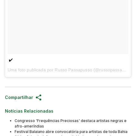
✔️
Uma foto publicada por Russo Passapusso (@russopassapusso) em
Compartilhar
Notícias Relacionadas
Congresso 'Frequências Preciosas' destaca artistas negras e
afro-ameríndias
Festival Balaiano abre convocatória para artistas de toda Bahia