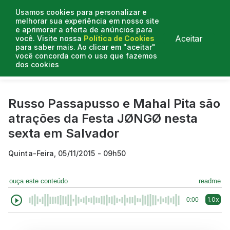
Usamos cookies para personalizar e
melhorar sua experiência em nosso site
e aprimorar a oferta de anúncios para
Aceitar
você. Visite nossa
Política de Cookies
para saber mais. Ao clicar em "aceitar"
você concorda com o uso que fazemos
dos cookies
Curtas do Poder
Artigos
Entrevistas
Podcasts
Russo Passapusso e Mahal Pita são
atrações da Festa JØNGØ nesta
sexta em Salvador
Quinta-Feira, 05/11/2015 - 09h50
ouça este conteúdo
readme
1.0x
0:00