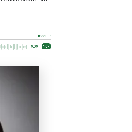
readme
1.0x
0:00