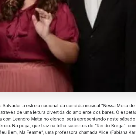
z a Salvador a estreia nacional da comédia musical “Nessa Mesa de
 através de uma leitura divertida do ambiente dos bares. O espetá
a com Leandro Matta no elenco, será apresentando neste sábado 
rcio. Na peça, que traz na trilha sucessos do “Rei do Brega”, co
Meu Bem, Ma Femme”, uma professora chamada Alice (Fabiana Kar