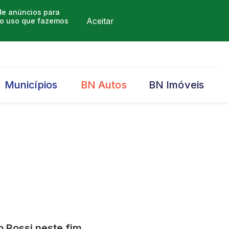
 de anúncios para
Aceitar
m o uso que fazemos
Municípios
BN Autos
BN Imóveis
 Rossi neste fim