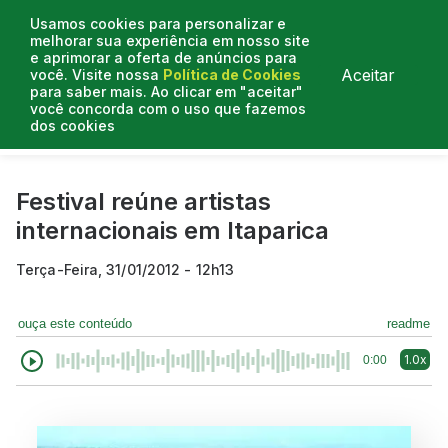
Usamos cookies para personalizar e
melhorar sua experiência em nosso site
e aprimorar a oferta de anúncios para
Aceitar
você. Visite nossa
Política de Cookies
para saber mais. Ao clicar em "aceitar"
você concorda com o uso que fazemos
dos cookies
Curtas do Poder
Artigos
Entrevistas
Podcasts
Festival reúne artistas
internacionais em Itaparica
Terça-Feira, 31/01/2012 - 12h13
ouça este conteúdo
readme
1.0x
0:00