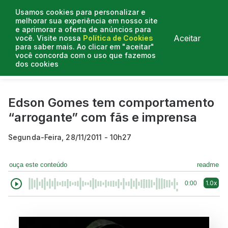
Usamos cookies para personalizar e
melhorar sua experiência em nosso site
e aprimorar a oferta de anúncios para
Aceitar
você. Visite nossa
Política de Cookies
para saber mais. Ao clicar em "aceitar"
você concorda com o uso que fazemos
dos cookies
Curtas do Poder
Artigos
Entrevistas
Podcasts
Edson Gomes tem comportamento
“arrogante” com fãs e imprensa
Segunda-Feira, 28/11/2011 - 10h27
ouça este conteúdo
readme
1.0x
0:00