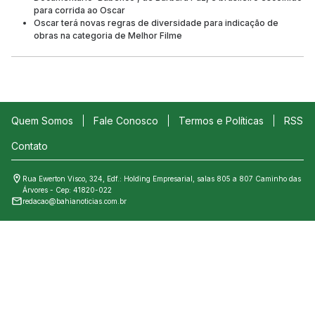
para corrida ao Oscar
Oscar terá novas regras de diversidade para indicação de
obras na categoria de Melhor Filme
Quem Somos
Fale Conosco
Termos e Políticas
RSS
Contato
Rua Ewerton Visco, 324, Edf.: Holding Empresarial, salas 805 a 807 Caminho das
Árvores - Cep: 41820-022
redacao@bahianoticias.com.br