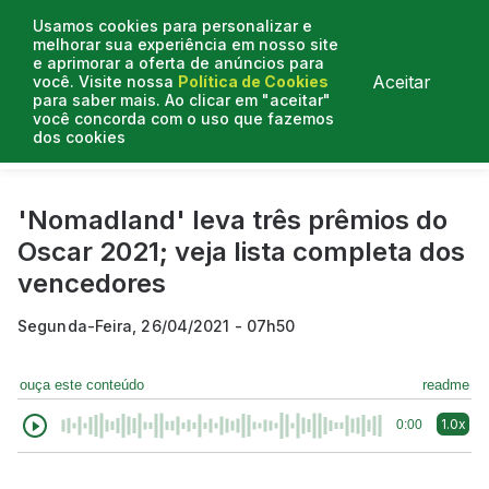
Usamos cookies para personalizar e
melhorar sua experiência em nosso site
e aprimorar a oferta de anúncios para
Aceitar
você. Visite nossa
Política de Cookies
para saber mais. Ao clicar em "aceitar"
você concorda com o uso que fazemos
dos cookies
Curtas do Poder
Artigos
Entrevistas
Podcasts
'Nomadland' leva três prêmios do
Oscar 2021; veja lista completa dos
vencedores
Segunda-Feira, 26/04/2021 - 07h50
ouça este conteúdo
readme
1.0x
0:00