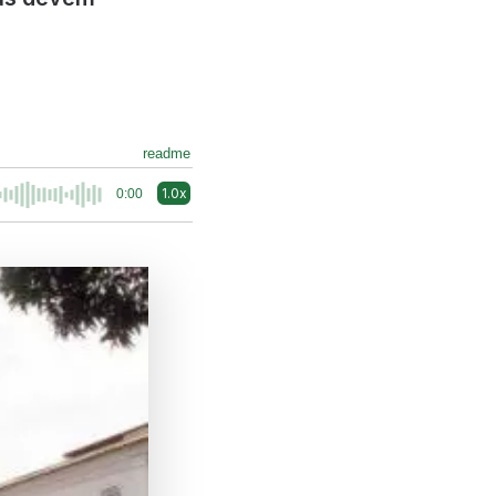
readme
1.0x
0:00