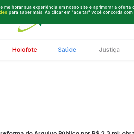
e melhorar sua experiência em nosso site e aprimorar a oferta
kies
para saber mais. Ao clicar em "aceitar" você concorda co
Holofote
Saúde
Justiça
reforma do Arquivo Público por R$ 2,3 mi; ob