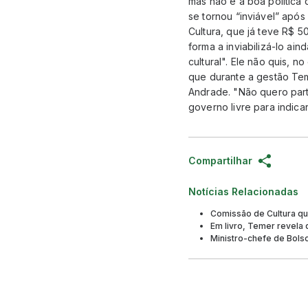
mas não é a boa política 
se tornou “inviável” após
Cultura, que já teve R$ 5
forma a inviabilizá-lo ain
cultural". Ele não quis, n
que durante a gestão Teme
Andrade. "Não quero parti
governo livre para indica
Compartilhar
Notícias Relacionadas
Comissão de Cultura qu
Em livro, Temer revela 
Ministro-chefe de Bolso