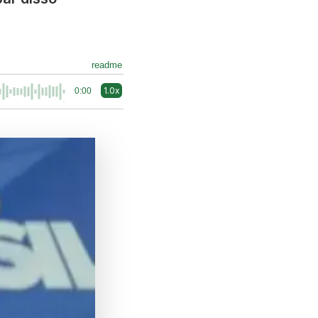
readme
1.0x
0:00