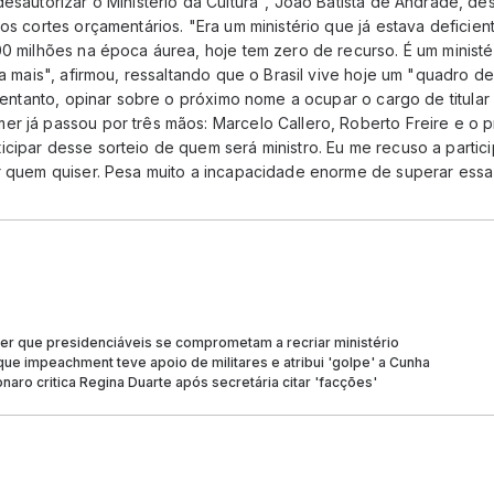
desautorizar o Ministério da Cultura", João Batista de Andrade, d
 os cortes orçamentários. "Era um ministério que já estava deficie
00 milhões na época áurea, hoje tem zero de recurso. É um ministér
da mais", afirmou, ressaltando que o Brasil vive hoje um "quadro de
o entanto, opinar sobre o próximo nome a ocupar o cargo de titular 
r já passou por três mãos: Marcelo Callero, Roberto Freire e o p
cipar desse sorteio de quem será ministro. Eu me recuso a partici
r quem quiser. Pesa muito a incapacidade enorme de superar essa 
er que presidenciáveis se comprometam a recriar ministério
que impeachment teve apoio de militares e atribui 'golpe' a Cunha
naro critica Regina Duarte após secretária citar 'facções'