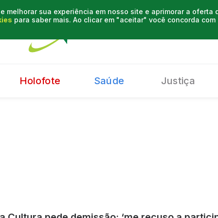
e melhorar sua experiência em nosso site e aprimorar a oferta
kies
para saber mais. Ao clicar em "aceitar" você concorda co
Holofote
Saúde
Justiça
da Cultura pede demissão: ‘me recuso a particip