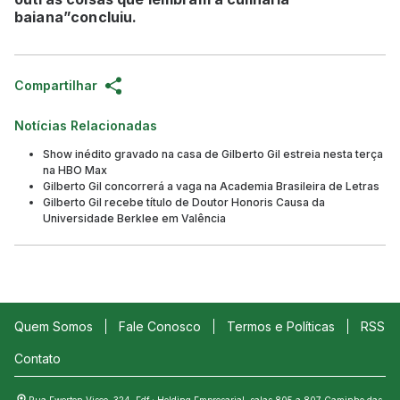
baiana”concluiu.
Compartilhar
Notícias Relacionadas
Show inédito gravado na casa de Gilberto Gil estreia nesta terça
na HBO Max
Gilberto Gil concorrerá a vaga na Academia Brasileira de Letras
Gilberto Gil recebe título de Doutor Honoris Causa da
Universidade Berklee em Valência
Quem Somos
Fale Conosco
Termos e Políticas
RSS
Contato
Rua Ewerton Visco, 324, Edf.: Holding Empresarial, salas 805 a 807 Caminho das