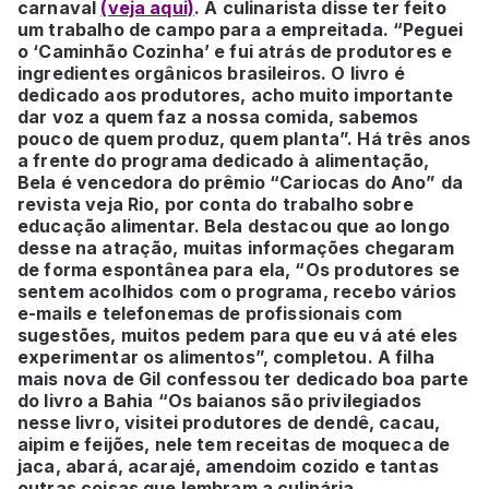
carnaval
(veja aqui)
. A culinarista disse ter feito
um trabalho de campo para a empreitada. “Peguei
o ‘Caminhão Cozinha’ e fui atrás de produtores e
ingredientes orgânicos brasileiros. O livro é
dedicado aos produtores, acho muito importante
dar voz a quem faz a nossa comida, sabemos
pouco de quem produz, quem planta”. Há três anos
a frente do programa dedicado à alimentação,
Bela é vencedora do prêmio “Cariocas do Ano” da
revista veja Rio, por conta do trabalho sobre
educação alimentar. Bela destacou que ao longo
desse na atração, muitas informações chegaram
de forma espontânea para ela, “Os produtores se
sentem acolhidos com o programa, recebo vários
e-mails e telefonemas de profissionais com
sugestões, muitos pedem para que eu vá até eles
experimentar os alimentos”, completou. A filha
mais nova de Gil confessou ter dedicado boa parte
do livro a Bahia “Os baianos são privilegiados
nesse livro, visitei produtores de dendê, cacau,
aipim e feijões, nele tem receitas de moqueca de
jaca, abará, acarajé, amendoim cozido e tantas
outras coisas que lembram a culinária