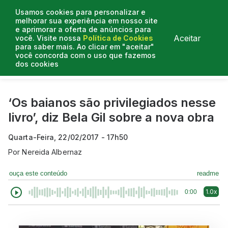
Usamos cookies para personalizar e
melhorar sua experiência em nosso site
e aprimorar a oferta de anúncios para
Aceitar
você. Visite nossa
Política de Cookies
para saber mais. Ao clicar em "aceitar"
você concorda com o uso que fazemos
dos cookies
Curtas do Poder
Artigos
Entrevistas
Podcasts
‘Os baianos são privilegiados nesse
livro’, diz Bela Gil sobre a nova obra
Quarta-Feira, 22/02/2017 - 17h50
Por
Nereida Albernaz
ouça este conteúdo
readme
1.0x
0:00