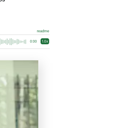
readme
1.0x
0:00