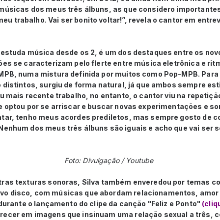
 músicas dos meus três álbuns, as que considero importantes
 trabalho. Vai ser bonito voltar!”, revela o cantor em entrev
e estuda música desde os 2, é um dos destaques entre os n
ões se caracterizam pelo flerte entre música eletrônica e r
 MPB, numa mistura definida por muitos como Pop-MPB. Para 
o distintos, surgiu de forma natural, já que ambos sempre es
eu mais recente trabalho, no entanto, o cantor viu na repetiç
 e optou por se arriscar e buscar novas experimentações e so
ntar, tenho meus acordes prediletos, mas sempre gosto de c
Nenhum dos meus três álbuns são iguais e acho que vai ser s
Foto: Divulgação / Youtube
tras texturas sonoras, Silva também enveredou por temas c
vo disco, com músicas que abordam relacionamentos, amor 
, durante o lançamento do clipe da canção "Feliz e Ponto"
(cliq
arecer em imagens que insinuam uma relação sexual a três