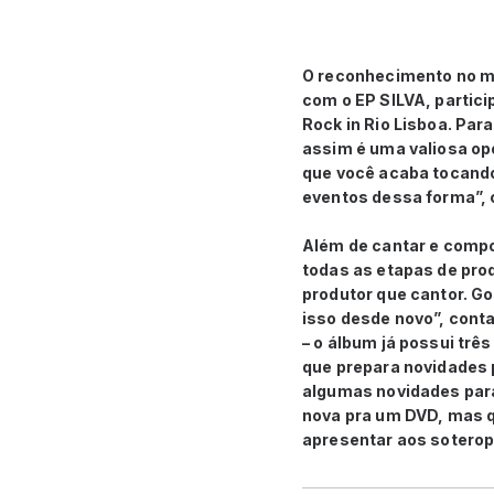
O reconhecimento no me
com o EP SILVA, partici
Rock in Rio Lisboa. Pa
assim é uma valiosa op
que você acaba tocando
eventos dessa forma”,
Além de cantar e compo
todas as etapas de pro
produtor que cantor. Go
isso desde novo”, conta
– o álbum já possui trê
que prepara novidades 
algumas novidades para
nova pra um DVD, mas qu
apresentar aos soterop