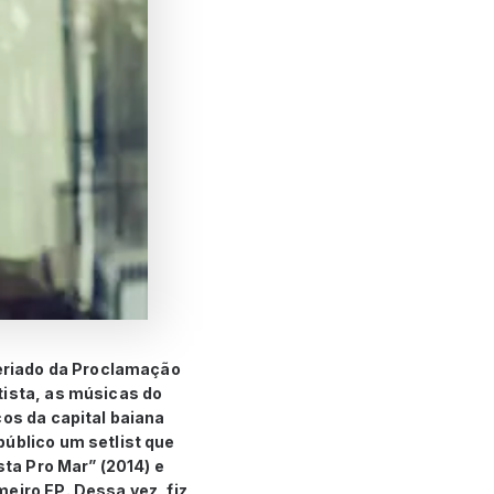
feriado da Proclamação
tista, as músicas do
cos da capital baiana
público um setlist que
sta Pro Mar” (2014) e
eiro EP. Dessa vez, fiz