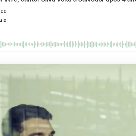
h00
uiz