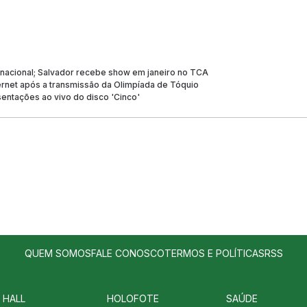
ê nacional; Salvador recebe show em janeiro no TCA
nternet após a transmissão da Olimpíada de Tóquio
esentações ao vivo do disco 'Cinco'
QUEM SOMOS
FALE CONOSCO
TERMOS E POLÍTICAS
RSS
 HALL
HOLOFOTE
SAÚDE