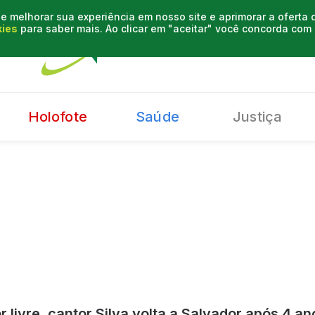
e melhorar sua experiência em nosso site e aprimorar a oferta
kies
para saber mais. Ao clicar em "aceitar" você concorda co
Holofote
Saúde
Justiça
 livre, cantor Silva volta a Salvador após 4 an