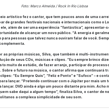
Foto: Marco Almeida / Rock In Rio Lisboa
io artístico fez o cantor, que tem poucos anos de uma carre
par de grandes festivais nacionais e internacionais como o Lo
ra ele, além de ser uma experiência “fantástica”, apresenta
ortunidade de alcançar um novo público. “A energia é geralm
 para pessoas que talvez nunca ouviram falar de você. Sem
 complementa.
r as próprias músicas, Silva, que também é multi-instrumenti
dução de seus CDs, músicas e clipes. “Eu sempre brinco diz
sto muito de estúdio, de fazer arranjo, participar do process
. Sobre o futuro na música, o cantor afirma que continuará t
s clipes: “Eu Sempre Quis”, “Feliz e Ponto” e “Sufoco” – e co
para lançar. “Pretendo continuar com o Júpiter por mais um t
 lançar. DVD ainda é algo um pouco distante pra mim. Acho m
em sabe daqui a algum tempo”, finaliza Silva, o cantor de no
olitanos a complexa simplicidade de seu som.