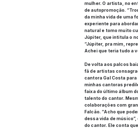
mulher. O artista, no 
de autopromoção. “Trou
da minha vida de uma f
experiente para aborda
natural e tomo muito cu
Júpiter, que intitula o 
“Júpiter, pra mim, repr
Achei que teria tudo a 
De volta aos palcos bai
fã de artistas consagra
cantora Gal Costa para
minhas cantoras predil
faixa do último álbum 
talento do cantor. Mesm
colaborações com gran
Falcão. “Acho que pode
dessa vida de músico”, 
do cantor. Ele conta qu