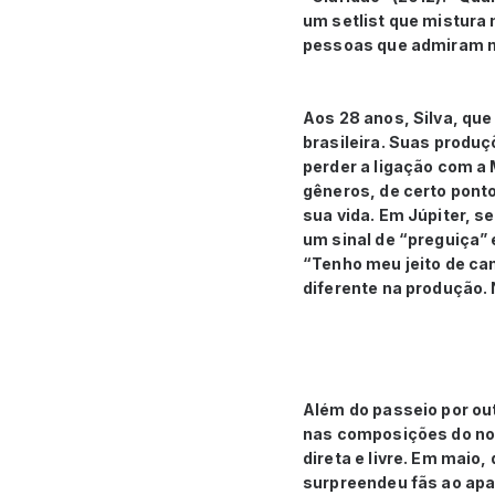
um setlist que mistura
pessoas que admiram meu
Aos 28 anos, Silva, qu
brasileira. Suas produç
perder a ligação com a
gêneros, de certo pont
sua vida. Em Júpiter, s
um sinal de “preguiça”
“Tenho meu jeito de ca
diferente na produção. 
Além do passeio por ou
nas composições do no
direta e livre. Em maio
surpreendeu fãs ao ap