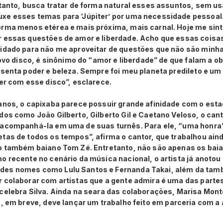
entanto, busca tratar de forma natural esses assuntos, sem 
xe esses temas para ‘Júpiter’ por uma necessidade pessoal. 
orma menos etérea e mais próxima, mais carnal. Hoje me sin
r essas questões de amor e liberdade. Acho que essas coisas
idado para não me aproveitar de questões que não são minhas
novo disco, é sinônimo do “amor e liberdade” de que falam a o
esenta poder e beleza. Sempre foi meu planeta predileto e um
ver com esse disco”, esclarece.
anos, o capixaba parece possuir grande afinidade com o esta
dos como João Gilberto, Gilberto Gil e Caetano Veloso, o cant
 acompanhá-la em uma de suas turnês. Para ele, “uma honra”
etas de todos os tempos”, afirma o cantor, que trabalhou ai
do também baiano Tom Zé. Entretanto, não são apenas os ba
o recente no cenário da música nacional, o artista já anotou 
des nomes como Lulu Santos e Fernanda Takai, além da tam
r colaborar com artistas que a gente admira é uma das part
celebra Silva. Ainda na seara das colaborações, Marisa Monte
e, em breve, d
eve lançar um trabalho feito em parceria com a a