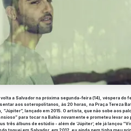
 volta a Salvador na próxima segunda-feira (14), véspera do 
sentar aos soteropolitanos, às 20 horas, na Praça Tereza Ba
 “Júpiter”, lançado em 2015. O artista, que não sobe aos pal
ansioso” para tocar na Bahia novamente e prometeu levar ao 
 três álbuns de estúdio - além de ‘Júpiter’, ele já lançou “Vi
ndo toquei em Salvador, em 2012, eu ainda nem tinha meu prim