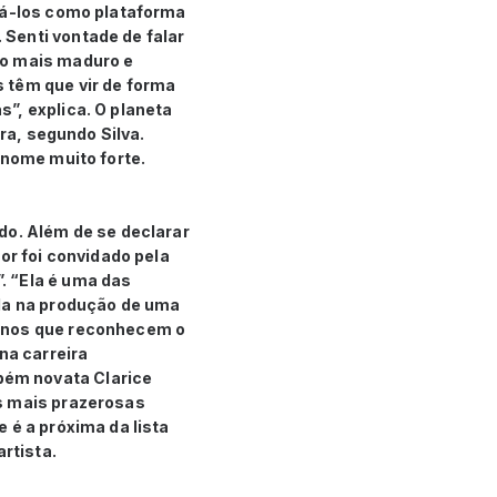
usá-los como plataforma
Senti vontade de falar
to mais maduro e
 têm que vir de forma
”, explica. O planeta
bra, segundo Silva.
 nome muito forte.
do. Além de se declarar
or foi convidado pela
. “Ela é uma das
nda na produção de uma
ianos que reconhecem o
na carreira
bém novata Clarice
es mais prazerosas
 é a próxima da lista
rtista.