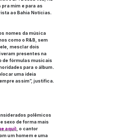
 pra mim e para as
ista ao Bahia Notícias.
ovos nomes da música
itmos como o R&B, sem
ele, mesclar dois
tiveram presentes na
ão de fórmulas musicais
noridades para o álbum.
olocar uma ideia
empre assim”, justifica.
onsiderados polêmicos
e sexo de forma mais
ue aqui)
, o cantor
, com um homem e uma