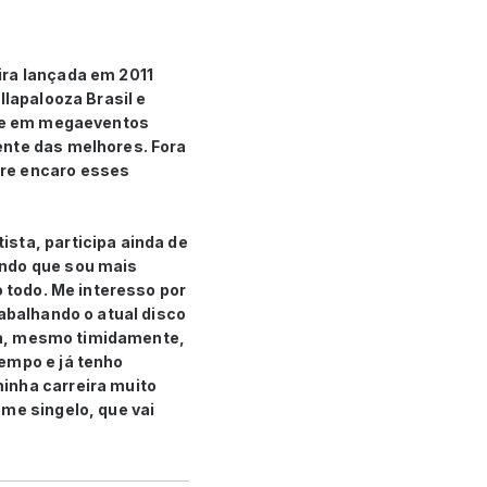
ira lançada em 2011
llapalooza Brasil e
r-se em megaeventos
ente das melhores. Fora
pre encaro esses
sta, participa ainda de
endo que sou mais
o todo. Me interesso por
rabalhando o atual disco
nta, mesmo timidamente,
empo e já tenho
inha carreira muito
me singelo, que vai