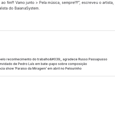
o ao fim!!! Vamo junto > Pela música, sempre!!!!”, escreveu o artist
lista do BaianaSystem.
pelo reconhecimento do trabalho&#039;, agradece Russo Passapusso
nvidado de Pedro Luís em bate-papo sobre composição
ia show ‘Paraiso da Miragem’ em abril no Pelourinho