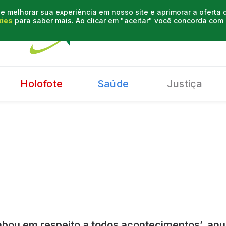
e melhorar sua experiência em nosso site e aprimorar a oferta
kies
para saber mais. Ao clicar em "aceitar" você concorda co
Holofote
Saúde
Justiça
bou em respeito a todos acontecimentos’, an