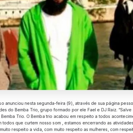
o anunciou nesta segunda-feira (9), através de sua página pess
des do Bemba Trio, grupo formado por ele Fael e DJ Raiz. “Salve g
o Bemba Trio. O Bemba trio acabou em respeito a todos aconteci
om todos que curtem nosso som , estamos encerrando as atividade
uito respeito a vida, com muito respeito as mulheres, com respei