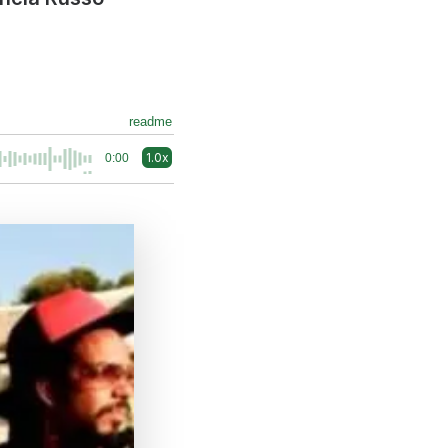
readme
1.0x
0:00