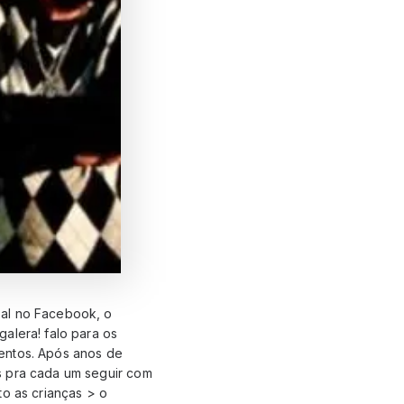
oal no Facebook, o
alera! falo para os
mentos. Após anos de
s pra cada um seguir com
to as crianças > o