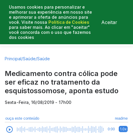
Usamos cookies para personalizar e
melhorar sua experiência em nosso site
e aprimorar a oferta de anúncios para
Aceitar
você. Visite nossa
Política de Cookies
para saber mais. Ao clicar em "aceitar"
você concorda com o uso que fazemos
dos cookies
Artigos
Entrevistas
Colunistas
Principal
/
Saúde
/
Saúde
Medicamento contra cólica pode
ser eficaz no tratamento da
esquistossomose, aponta estudo
Sexta-Feira, 16/08/2019 - 17h00
ouça este conteúdo
readme
1.0x
0:00