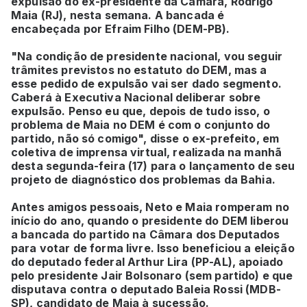
expulsão do ex-presidente da Câmara, Rodrigo
Maia (RJ), nesta semana. A bancada é
encabeçada por Efraim Filho (DEM-PB).
"Na condição de presidente nacional, vou seguir
trâmites previstos no estatuto do DEM, mas a
esse pedido de expulsão vai ser dado segmento.
Caberá à Executiva Nacional deliberar sobre
expulsão. Penso eu que, depois de tudo isso, o
problema de Maia no DEM é com o conjunto do
partido, não só comigo", disse o ex-prefeito, em
coletiva de imprensa virtual, realizada na manhã
desta segunda-feira (17) para o lançamento de seu
projeto de diagnóstico dos problemas da Bahia.
Antes amigos pessoais, Neto e Maia romperam no
início do ano, quando o presidente do DEM liberou
a bancada do partido na Câmara dos Deputados
para votar de forma livre. Isso beneficiou a eleição
do deputado federal Arthur Lira (PP-AL), apoiado
pelo presidente Jair Bolsonaro (sem partido) e que
disputava contra o deputado Baleia Rossi (MDB-
SP), candidato de Maia à sucessão.