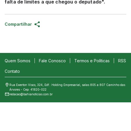
falta de limites a que chegou o deputado".
Compartilhar
Quem Somos
Fale Conosco
Termos e Políticas
RSS
Contato
Rua Ewerton Visco, 324, Edf.: Holding Empresarial, salas 805 a 807 Caminho das
Árvores - Cep: 41820-022
redacao@bahianoticias.com.br