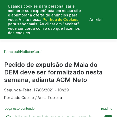
Usamos cookies para personalizar e
melhorar sua experiência em nosso site
e aprimorar a oferta de anúncios para
Aceitar
você. Visite nossa
Política de Cookies
para saber mais. Ao clicar em "aceitar"
você concorda com o uso que fazemos
dos cookies
Curtas do Poder
Artigos
Entrevistas
Podcasts
Principal
/
Notícia
/
Geral
Pedido de expulsão de Maia do
DEM deve ser formalizado nesta
semana, adianta ACM Neto
Segunda-Feira, 17/05/2021 - 10h29
Por
Jade Coelho / Ailma Teixeira
ouça este conteúdo
readme