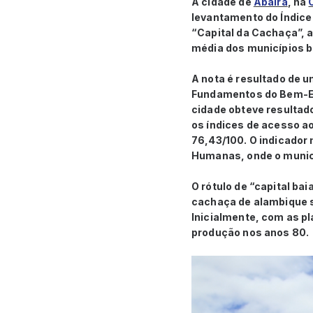
A cidade de
Abaíra
, na
levantamento do Índice 
“Capital da Cachaça”, a
média dos municípios br
A nota é resultado de 
Fundamentos do Bem-Es
cidade obteve resultad
os índices de acesso a
76,43/100. O indicador 
Humanas, onde o municí
O rótulo de “capital ba
cachaça de alambique s
Inicialmente, com as p
produção nos anos 80.