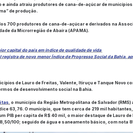
 e ainda atraiu produtores de cana-de-açúcar de municípios 
ema” de produção.
dos 700 produtores de cana-de-açúcar e derivados na Assoc
dade da Microrregião de Abaíra (APAMA).
ior capital do país em índice de qualidade de vida
l registra de novo menor Índice de Progresso Social da Bahia, 
cípios de Lauro de Freitas, Valente, Itiruçu e Tanque Novo c
rmos de desenvolvimento social na Bahia.
itas
, o município da Região Metropolitana de Salvador (RMS
dice 63,76. O município, que tem cerca de 219 mil habitante
m PIB per capita de R$ 40 mil, o maior destaque de Lauro de F
8,50/100; seguido de água e saneamento básico, com nota 8