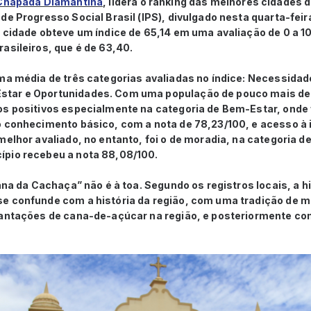
Chapada Diamantina
, lidera o ranking das melhores cidades 
de Progresso Social Brasil (IPS), divulgado nesta quarta-fei
 cidade obteve um índice de 65,14 em uma avaliação de 0 a 1
asileiros, que é de 63,40.
uma média de três categorias avaliadas no índice: Necessid
tar e Oportunidades. Com uma população de pouco mais de 
os positivos especialmente na categoria de Bem-Estar, onde
o conhecimento básico, com a nota de 78,23/100, e acesso à
melhor avaliado, no entanto, foi o de moradia, na categoria 
pio recebeu a nota 88,08/100.
iana da Cachaça” não é à toa. Segundo os registros locais, a h
e confunde com a história da região, com uma tradição de m
lantações de cana-de-açúcar na região, e posteriormente co