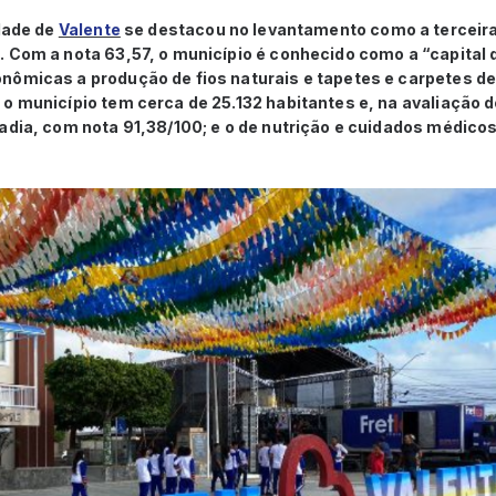
idade de
Valente
se destacou no levantamento como a terceir
 Com a nota 63,57, o município é conhecido como a “capital 
ômicas a produção de fios naturais e tapetes e carpetes de s
o município tem cerca de 25.132 habitantes e, na avaliação d
radia, com nota 91,38/100; e o de nutrição e cuidados médico