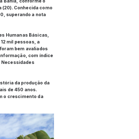
da Bahia, conforme o
ra (20). Conhecida como
00, superando a nota
ades Humanas Básicas,
12 mil pessoas, a
 foram bem avaliados
 informação, com índice
de Necessidades
istória da produção da
ais de 450 anos.
m o crescimento da