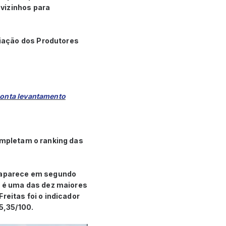
vizinhos para
iação dos Produtores
aponta levantamento
ompletam o ranking das
) aparece em segundo
s, é uma das dez maiores
reitas foi o indicador
5,35/100.