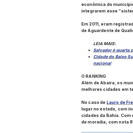
econômica do município
integrarem esse “sist
Em 2011, eram registra
de Aguardente de Quali
LEIA MAIS:
Salvador é quarta p
Cidade do Baixo Su
nacional
O RANKING
Além de Abaíra, os muni
melhores cidades em te
No caso de
Lauro de Fre
lugar no estado, com ín
cidades da Bahia. Com u
de moradia, com nota 8