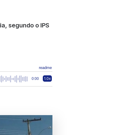
ia, segundo o IPS
readme
1.0x
0:00