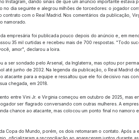
o Instagram, dando sinais de que um anúncio importante estava po
o no dia seguinte e alegrou milhões de torcedores: o jogador con
 contrato com o Real Madrid. Nos comentários da publicação, Vir
 o namorado.
a empresária foi publicada pouco depois do anúncio e, em meno
passou 35 mil curtidas e recebeu mais de 700 respostas. "Todo su
ocê, amor", declarou a loira.
gou a ser sondado pelo Arsenal, da Inglaterra, mas optou por perm
ol até junho de 2032. Na legenda da publicação, o Real Madrid d
o atacante para a equipe e ressaltou que ele foi decisivo nas con
sua chegada, em 2018.
ento entre Vini Jr. e Virginia começou em outubro de 2025, mas e
 jogador ser flagrado conversando com outras mulheres. A empres
nda chance ao atacante, mas colocou um ponto final no namoro 
da Copa do Mundo, porém, os dois retomaram o contato. Após a e
neio, oficializaram a reconciliação ao aparecerem juntos durante as