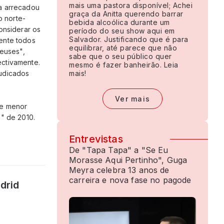
mais uma pastora disponível; Achei
a arrecadou
graça da Anitta querendo barrar
 norte-
bebida alcoólica durante um
onsiderar os
período do seu show aqui em
Salvador. Justificando que é para
ente todos
equilibrar, até parece que não
Deuses",
sabe que o seu público quer
ectivamente.
mesmo é fazer banheirão. Leia
judicados
mais!
Ver mais
de menor
x" de 2010.
Entrevistas
De "Tapa Tapa" a "Se Eu
Morasse Aqui Pertinho", Guga
Meyra celebra 13 anos de
carreira e nova fase no pagode
drid