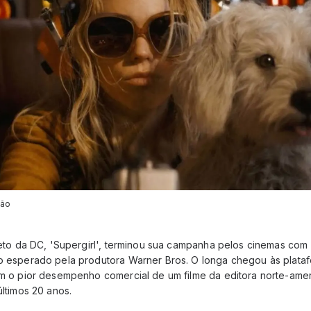
ção
jeto da DC, 'Supergirl', terminou sua campanha pelos cinemas com
 esperado pela produtora Warner Bros. O longa chegou às plata
m o pior desempenho comercial de um filme da editora norte-ame
ltimos 20 anos.