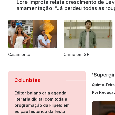
Detalhes do casamento de Davi Brito e E
Casamento
Crime em SP
'Supergi
Colunistas
Quinta-Feir
Por
Redaçã
Editor baiano cria agenda
literária digital com toda a
programação da Flipelô em
edição histórica da festa