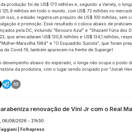
da produção foi de US$ 170 milhões e, segundo a Variety, o long
 125,9 milhões em todo o mundo, com US$ 72 milhões no mercado
om isso, o estúdio registra um prejuízo de US$ 100 milhões, sem c
vulgação e promoção. Esse resultado o coloca abaixo de praticam
lançados pela DC, incluindo "Besouro Azul" e "Shazam! Fúria dos 
3, que arrecadaram US$ 130,8 milhões e US$ 134,1 milhões, resp
"Mulher-Maravilha 1984" e "O Esquadrão Suicida", que foram pre
a da Covid-19, também aparecem na frente de Supergirl.
 desempenho abaixo do esperado, o longa não ocupa o posto 
a história da produtora, com o lugar sendo ocupado por "Jonah He
parabeniza renovação de Vini Jr com o Real Ma
, 06/08/2026 - 21h30
Faggiani | Folhapress