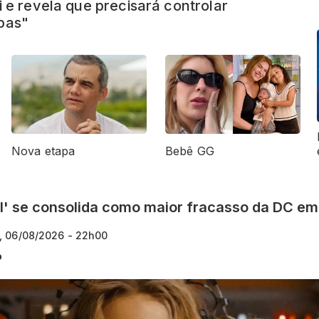
milly Araújo são divulgados; confira
Nova etapa
Bebê GG
rl' se consolida como maior fracasso da DC em
a, 06/08/2026 - 22h00
o