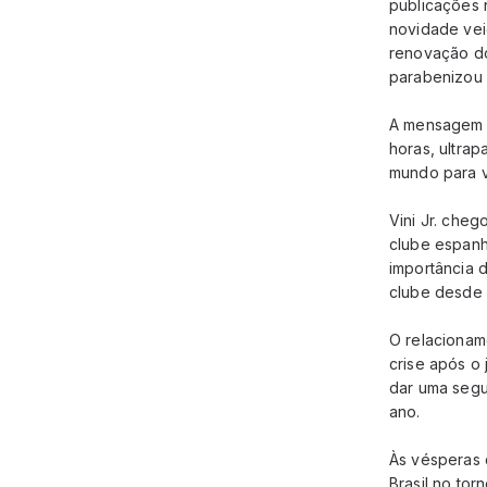
publicações n
novidade vei
renovação do
parabenizou
A mensagem d
horas, ultra
mundo para v
Vini Jr. che
clube espanh
importância d
clube desde 
O relacionam
crise após o
dar uma segu
ano.
Às vésperas 
Brasil no tor