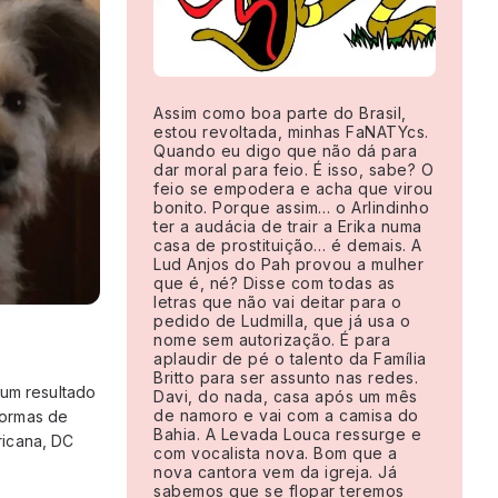
Assim como boa parte do Brasil,
estou revoltada, minhas FaNATYcs.
Quando eu digo que não dá para
dar moral para feio. É isso, sabe? O
feio se empodera e acha que virou
bonito. Porque assim… o Arlindinho
ter a audácia de trair a Erika numa
casa de prostituição… é demais. A
Lud Anjos do Pah provou a mulher
que é, né? Disse com todas as
letras que não vai deitar para o
pedido de Ludmilla, que já usa o
nome sem autorização. É para
aplaudir de pé o talento da Família
Britto para ser assunto nas redes.
 um resultado
Davi, do nada, casa após um mês
de namoro e vai com a camisa do
formas de
Bahia. A Levada Louca ressurge e
ricana, DC
com vocalista nova. Bom que a
nova cantora vem da igreja. Já
sabemos que se flopar teremos