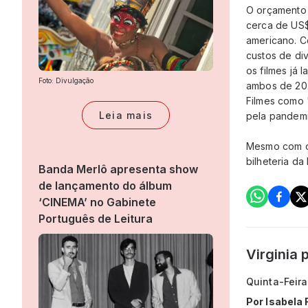
O orçamento 
cerca de US$
americano. C
custos de di
os filmes já 
Foto: Divulgação
ambos de 202
Filmes como 
Leia mais
pela pandemi
Mesmo com o
bilheteria d
Banda Merlô apresenta show
de lançamento do álbum
‘CINEMA’ no Gabinete
Português de Leitura
Virginia 
Quinta-Feira
Por
Isabela 