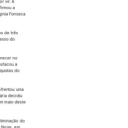
r vir. A
firmou a
ginia Fonseca
s de três
cesso do
anecer no
estacou a
quistas do
nfrentou uma
ária decidiu
em maio deste
liminação do
 férias, em