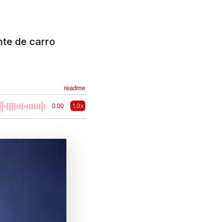
nte de carro
readme
1.0x
0:00