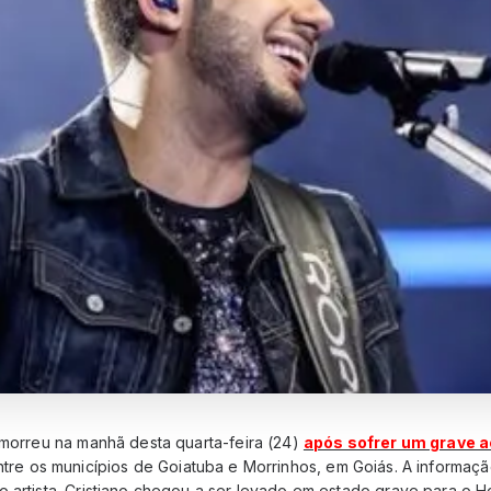
 morreu na manhã desta quarta-feira (24)
após sofrer um grave a
entre os municípios de Goiatuba e Morrinhos, em Goiás. A informaçã
 artista. Cristiano chegou a ser levado em estado grave para o Ho