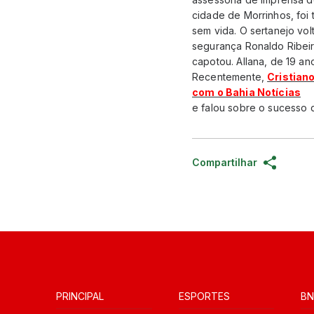
cidade de Morrinhos, foi 
sem vida. O sertanejo vo
segurança Ronaldo Ribeiro
capotou. Allana, de 19 a
Recentemente,
Cristiano
com o Bahia Notícias
e falou sobre o sucesso 
Compartilhar
PRINCIPAL
ESPORTES
BN