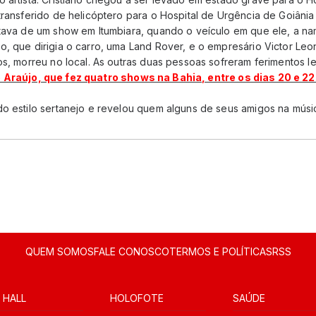
transferido de helicóptero para o Hospital de Urgência de Goiâni
ltava de um show em Itumbiara, quando o veículo em que ele, a na
, que dirigia o carro, uma Land Rover, e o empresário Victor Leon
nos, morreu no local. As outras duas pessoas sofreram ferimentos 
 Araújo, que fez quatro shows na Bahia, entre os dias 20 e 2
do estilo sertanejo e revelou quem alguns de seus amigos na músi
QUEM SOMOS
FALE CONOSCO
TERMOS E POLÍTICAS
RSS
 HALL
HOLOFOTE
SAÚDE