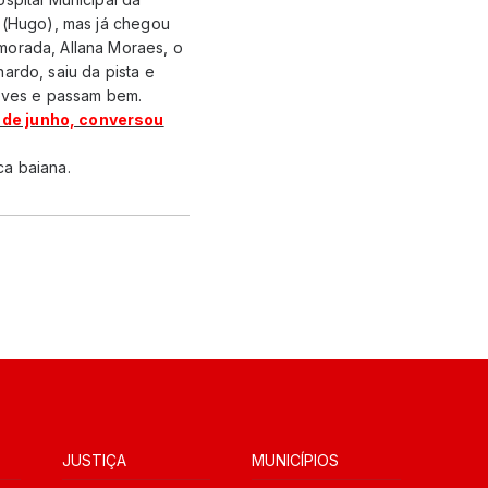
a (Hugo), mas já chegou
morada, Allana Moraes, o
ardo, saiu da pista e
leves e passam bem.
2 de junho, conversou
ca baiana.
JUSTIÇA
MUNICÍPIOS