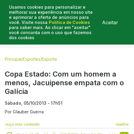
Usamos cookies para personalizar e
melhorar sua experiência em nosso site
e aprimorar a oferta de anúncios para
Aceitar
você. Visite nossa
Política de Cookies
para saber mais. Ao clicar em "aceitar"
você concorda com o uso que fazemos
dos cookies
E.C Bahia
E.C Vitória
Entrevistas
Colunistas
BN na
Principal
/
Esportes
/
Esporte
Copa Estado: Com um homem a
menos, Jacuipense empata com o
Galícia
Sábado, 05/10/2013 - 17h51
Por
Glauber Guerra
ouça este conteúdo
readme