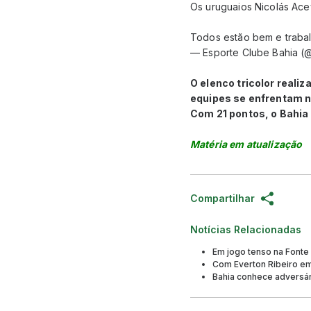
Os uruguaios Nicolás Ace
Todos estão bem e trab
— Esporte Clube Bahia 
O elenco tricolor realiz
equipes se enfrentam ne
Com 21 pontos, o Bahia
Matéria em atualização
Compartilhar
Notícias Relacionadas
Em jogo tenso na Fonte 
Com Everton Ribeiro em 
Bahia conhece adversári