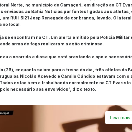
Litoral Norte, no município de Camaçari, em direção ao CT Eva
enviadas ao Bahia Notícias por fontes ligadas aos atletas, 
, um RUH 5I21 Jeep Renegade de cor branca, levado. O later
 no local.
já se encontram no CT. Um alerta emitido pela Polícia Militar
rtando arma de fogo realizaram a ação criminosa.
mou o ocorrido e disse que está prestando o apoio necessári
(26), enquanto saíam para o treino do dia, três atletas do 
uruguaios Nicolás Acevedo e Camilo Cándido estavam com o 
. Todos estão bem e trabalhando normalmente no CT Evaristo
poio necessário aos envolvidos", diz o texto.
Leia mais