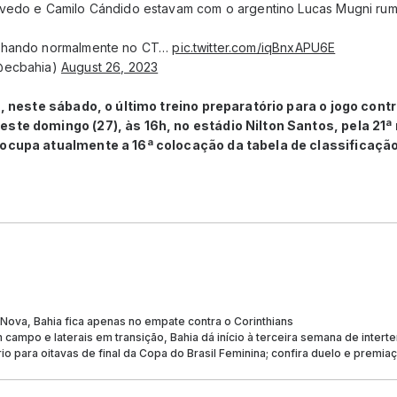
vedo e Camilo Cándido estavam com o argentino Lucas Mugni rumo
alhando normalmente no CT…
pic.twitter.com/iqBnxAPU6E
(@ecbahia)
August 26, 2023
a, neste sábado, o último treino preparatório para o jogo cont
ste domingo (27), às 16h, no estádio Nilton Santos, pela 21ª 
 ocupa atualmente a 16ª colocação da tabela de classificação
Nova, Bahia fica apenas no empate contra o Corinthians
campo e laterais em transição, Bahia dá início à terceira semana de inter
o para oitavas de final da Copa do Brasil Feminina; confira duelo e premia