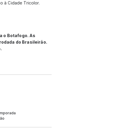
 à Cidade Tricolor.
ra o Botafogo. As
rodada do Brasileirão.
.
temporada
ção