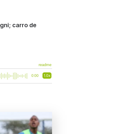
ni; carro de
readme
1.0x
0:00