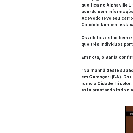
que fica no Alphaville 
acordo com informações 
Acevedo teve seu carro
Cándido também estava
Os atletas estão bem e 
que três indivíduos po
Em nota, o Bahia confir
"Na manhã deste sábado 
em Camaçari (BA). Os 
rumo à Cidade Tricolor
está prestando todo o a