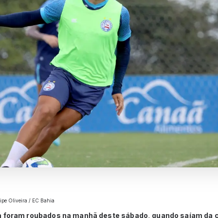
elipe Oliveira / EC Bahia
a foram roubados na manhã deste sábado, quando saíam da 