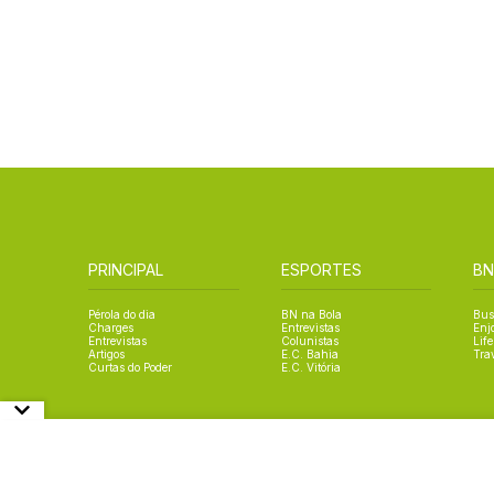
PRINCIPAL
ESPORTES
BN
Pérola do dia
BN na Bola
Bus
Charges
Entrevistas
Enj
Entrevistas
Colunistas
Life
Artigos
E.C. Bahia
Tra
Curtas do Poder
E.C. Vitória
© Copyright Bahia Notícias. All Rights Reserved