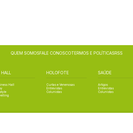
QUEM SOMOS
FALE CONOSCO
TERMOS E POLÍTICAS
RSS
 HALL
HOLOFOTE
SAÚDE
iness Hall
Curtas e Venenosas
Artigos
oy
Entrevistas
Entrevistas
style
Colunistas
Colunistas
velling